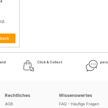
 €
zgl.
ben und
nkorb
en
lp,
sand
Click & Collect
pers
5 x 6
 15 mm
Rechtliches
Wissenswertes
-
AGB
FAQ - Häufige Fragen
und