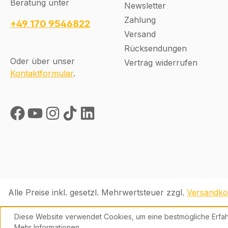
Beratung unter
Rechts verwendbar
Rechts verwend
Newsletter
Norm: EN 12209
Norm: EN 12209
Zahlung
+49 170 9546822
Lieferumfang 1x
Lieferumfang 1x
Versand
Rohrrahmenschloss
Rohrrahmenschl
Rücksendungen
1438 Zubehör
1438 Zubehör
Oder über unser
Vertrag widerrufen
Schließblech (9306)
Schließblech (93
Kontaktformular
.
Schließblech (9308)
Schließblech (93
Alle Preise inkl. gesetzl. Mehrwertsteuer zzgl.
Versandko
Diese Website verwendet Cookies, um eine bestmögliche Erfah
Mehr Informationen ...