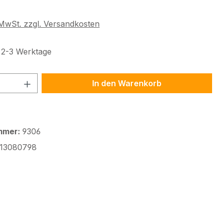
eis:
€
. MwSt. zzgl. Versandkosten
t 2-3 Werktage
 Anzahl: Gib den gewünschten Wert ein 
In den Warenkorb
mmer:
9306
13080798