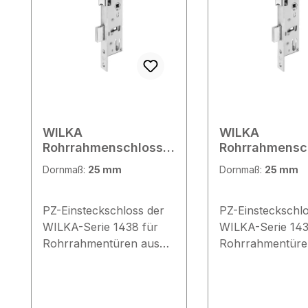
WILKA
WILKA
Rohrrahmenschloss
Rohrrahmensc
1438, F24x245/92/8
1438,
Dornmaß:
25 mm
Dornmaß:
25 mm
R/L
P6/24x245/92/
PZ-Einsteckschloss der
PZ-Einsteckschlo
WILKA-Serie 1438 für
WILKA-Serie 143
Rohrrahmentüren aus
Rohrrahmentüre
Aluminium oder Stahl,
Aluminium oder S
Edelstahl-Flachstulp,
Edelstahl-U-Stul
Links/Rechts
Links/Rechts