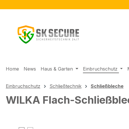
m Hauptinhalt springen
Zur Suche springen
Zur Hauptnavigation springen
Home
News
Haus & Garten
Einbruchschutz
Einbruchschutz
Schließtechnik
Schließbleche
WILKA Flach-Schließble
Bildergalerie überspringen