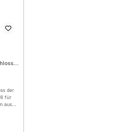
hloss
8 R/L
ss der
8 für
n aus
tahl,
p,