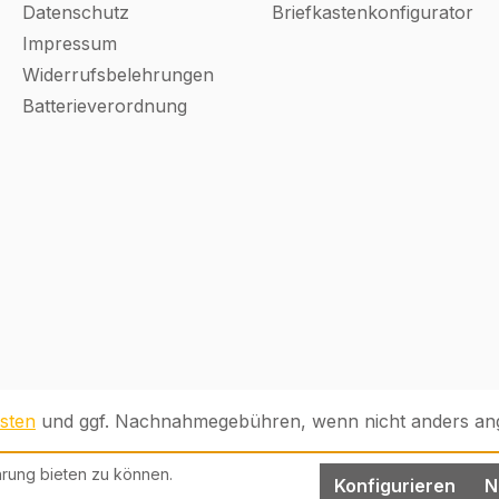
bar
Datenschutz
Briefkastenkonfigurator
Impressum
Widerrufsbelehrungen
oss
Batterieverordnung
06)
08)
sten
und ggf. Nachnahmegebühren, wenn nicht anders an
rung bieten zu können.
Konfigurieren
N