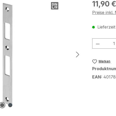
Regulärer Pr
11,90 
Preise inkl
Lieferzei
Produkt
Merken
Produktnu
EAN:
40178