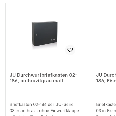
Namensschild
eine Rück
ausgeschlossen i
1x Schlüss
JU Durchwurfbriefkasten 02-
JU Durch
186, anthrazitgrau matt
186, Eis
Briefkasten 02-186 der JU-Serie
Briefkast
03 in anthrazit ohne Einwurfklappe
03 in Eis