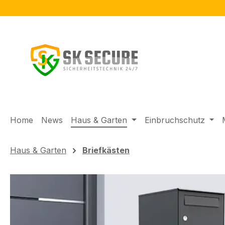
m Hauptinhalt springen
Zur Suche springen
Zur Hauptnavigation springen
Home
News
Haus & Garten
Einbruchschutz
Haus & Garten
Briefkästen
Bildergalerie überspringen