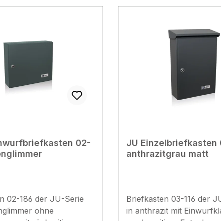
gabe oder ein Umtausch
matt Farbe: anthrazitgrau, RAL
st. Lieferumfang
7016 Abmessungen Kasten
el 21-121
(HxBxT): 370 x 270 x 1
Rückschlitz (BxH): 252 
Lieferumfang 1x Briefkasten 02-
184 anthrazit Feinstruktur 
Zylinderschloss 2x Schlüssel 1x
Namensschild Zubehör
Einwurfklappe (02-183)
wurfbriefkasten 02-
JU Einzelbriefkasten 
englimmer
anthrazitgrau matt
en 02-186 der JU-Serie
Briefkasten 03-116 der J
englimmer ohne
in anthrazit mit Einwurfk