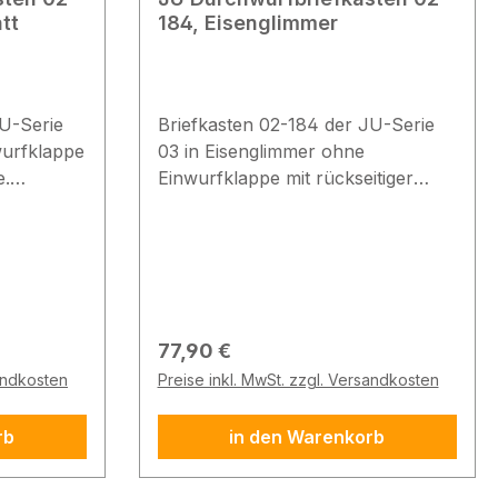
tt
184, Eisenglimmer
JU-Serie
Briefkasten 02-184 der JU-Serie
wurfklappe
03 in Eisenglimmer ohne
e.
Einwurfklappe mit rückseitiger
Entnahme. Produktbeschreibung
4 ohne
Der Einzelbriefkasten 02-184 ohne
Einwurfklappe ist aus
ech
feuerverzinktem Stahlblech
gefertigt. Der Einwurf erfolgt auf
 Entnahme
der Vorderseite und die Entnahme
Regulärer Preis:
77,90 €
auf der Rückseite. Technische
sandkosten
Preise inkl. MwSt. zzgl. Versandkosten
Daten Material: feuerverzinktes
Stahlblech Oberfläche: matt Farbe:
rb
in den Warenkorb
ch
Eisenglimmer, DB 703
Abmessungen Kasten (HxBxT):