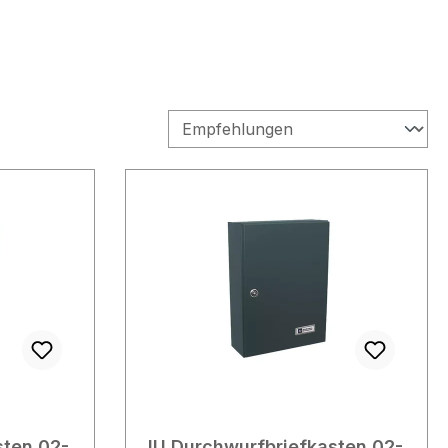
sten 02-
JU Durchwurfbriefkasten 02-