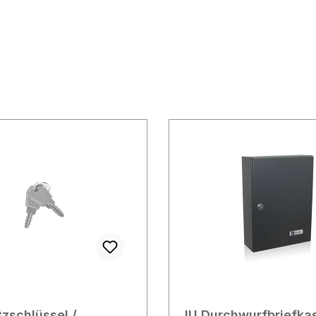
zschlüssel /
JU Durchwurfbriefka