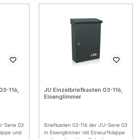
370 x 270 x 110 mm Rückschlitz
(BxH): 252 x 45 mm Lieferumfang
10 mm
1x Briefkasten 02-184
x 45 mm
Eisenglimmer 1x Zylinderschloss 2x
Schlüssel 1x Namensschild
1x
Zubehör Einwurfklappe (02-183)
03-116,
JU Einzelbriefkasten 03-116,
Eisenglimmer
U-Serie 03
Briefkasten 03-116 der JU-Serie 03
lappe und
in Eisenglimmer mit Einwurfklappe