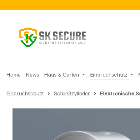
m Hauptinhalt springen
Zur Suche springen
Zur Hauptnavigation springen
Home
News
Haus & Garten
Einbruchschutz
Einbruchschutz
Schließzylinder
Elektronische 
Bildergalerie überspringen