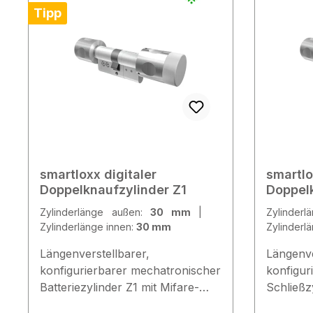
Tipp
smartloxx digitaler
smartlo
Doppelknaufzylinder Z1
Doppelk
Achsen
Zylinderlänge außen:
30 mm
|
Zylinder
Zylinderlänge innen:
30 mm
Zylinderl
Längenverstellbarer,
Längenve
konfigurierbarer mechatronischer
konfigur
Batteriezylinder Z1 mit Mifare-
Schließz
Leseeinheit im Außenknauf zur
Leseeinh