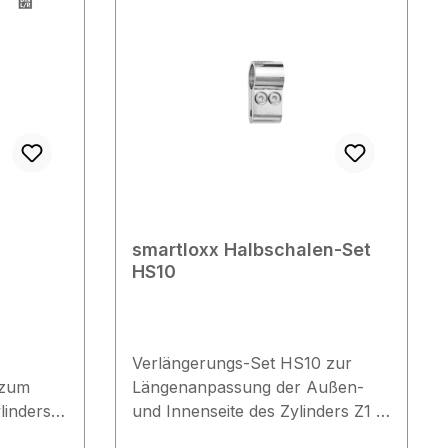
smartloxx Halbschalen-Set
HS10
Verlängerungs-Set HS10 zur
 zum
Längenanpassung der Außen-
linders
und Innenseite des Zylinders Z1 á
2,5 mm, Anpassbereich: 30 / 32,5