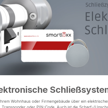
ektronische Schließsyst
 Ihrem Wohnhaus oder Firmengebäude über ein elektrisches
, Transponder oder PIN-Code. Auch ist die Scharf-/Unsc