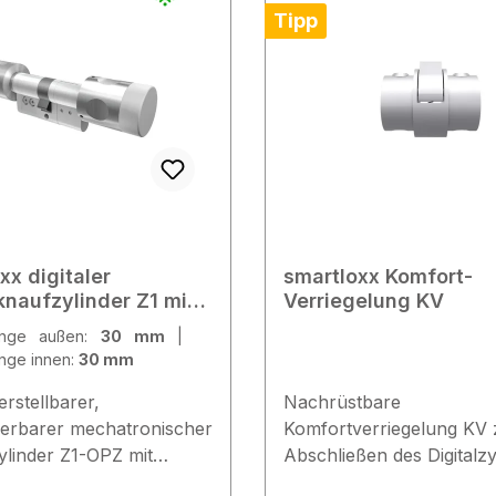
Tipp
xx digitaler
smartloxx Komfort-
naufzylinder Z1 mit
Verriegelung KV
verlängerung OPZ
länge außen:
30 mm
|
änge innen:
30 mm
rstellbarer,
Nachrüstbare
ierbarer mechatronischer
Komfortverriegelung KV
ylinder Z1-OPZ mit
Abschließen des Digitalzy
eit im Außenknauf zur
Z1 ohne Schließmedium /