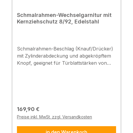
Schmalrahmen-Wechselgarnitur mit
Kernziehschutz 8/92, Edelstahl
Schmalrahmen-Beschlag (Knauf/Drücker)
mit Zylinderabdeckung und abgekröpftem
Knopf, geeignet für Türblattstärken von
45-53 mm.
Technische Daten Wechselbeschlag
mit Kernziehschutz, U-Drücker &
gekröpftem Knopf Anbohrschutz aus Stahl
& Stütznocken aus Metall vorgerichtet für
Profilzylinder Zylindervorstand: 9-12 mm
Regulärer Preis:
169,90 €
Türstärke: 45-53 mm Entfernung: 92 mm
Preise inkl. MwSt. zzgl. Versandkosten
Vierkant: 8 mm Abmessungen: 246 x 35
mm Material: Edelstahl Schildform: rund
in den Warenkorb