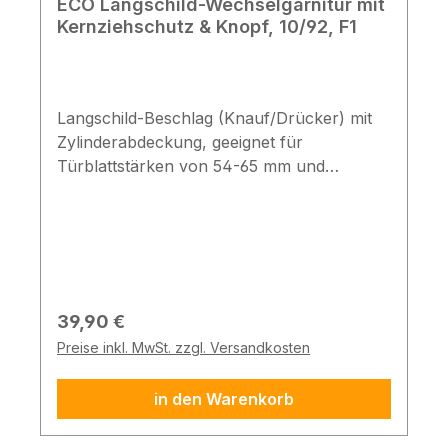
ECO Langschild-Wechselgarnitur mit
Kernziehschutz & Knopf, 10/92, F1
Langschild-Beschlag (Knauf/Drücker) mit
Zylinderabdeckung, geeignet für
Türblattstärken von 54-65 mm und
vorstehende Zylinderlängen von 10-15 mm.
Technische Daten Wechselbeschlag mit
Kernziehschutz, U-Drücker & Knopf
Unterkonstruktion & Nocken aus Stahl
vorgerichtet für Profilzylinder Schutzklasse
ES1 nach EN 1906 Zylindervorstand: 10-15
Regulärer Preis:
39,90 €
mm Türstärke: 54-65 mm Entfernung: 92
Preise inkl. MwSt. zzgl. Versandkosten
mm Vierkant: 10 mm Abmessungen: 256 x
53 mm Lochabstand: 215 mm Farbe: Alu F1,
in den Warenkorb
naturfarbig eloxiert Schildform: rund
Hinweis: Die Lieferung von