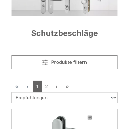
Schutzbeschläge
Produkte filtern
Seite
Seite
1
2