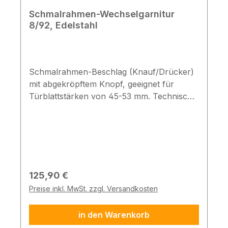
Schmalrahmen-Wechselgarnitur
8/92, Edelstahl
Schmalrahmen-Beschlag (Knauf/Drücker)
mit abgekröpftem Knopf, geeignet für
Türblattstärken von 45-53 mm. Technische
Daten Wechselbeschlag mit U-Drücker &
gekröpftem Knopf Anbohrschutz aus Stahl
& Stütznocken aus Metall vorgerichtet für
Profilzylinder Türstärke: 45-53 mm
Entfernung: 92 mm Vierkant: 8 mm
Abmessungen: 246 x 35 mm Material:
Regulärer Preis:
125,90 €
Edelstahl Schildform: rund Hinweis: Die
Preise inkl. MwSt. zzgl. Versandkosten
Lieferung von Zubehörpaketen für weitere
Türblattstärken ist auf Anfrage möglich.
in den Warenkorb
Kontaktieren Sie uns bitte, wir helfen Ihnen