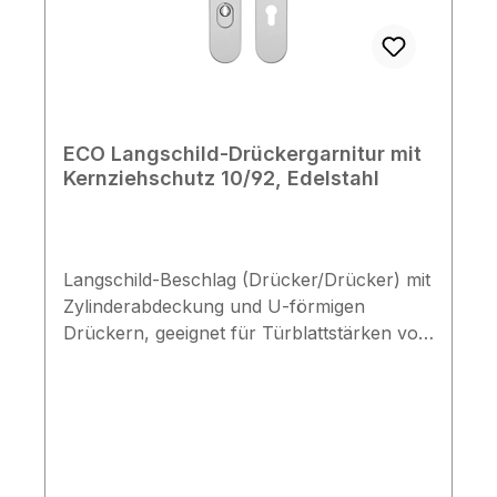
ECO Langschild-Drückergarnitur mit
Kernziehschutz 10/92, Edelstahl
Langschild-Beschlag (Drücker/Drücker) mit
Zylinderabdeckung und U-förmigen
Drückern, geeignet für Türblattstärken von
54-65 mm und vorstehende Zylinderlängen
von 10-15 mm. Technische Daten
Drückerbeschlag mit Kernziehschutz & U-
Drückern vorgerichtet für Profilzylinder
Schutzklasse ES1 nach EN 1906 & DIN
18257 Zylindervorstand: 10-15 mm