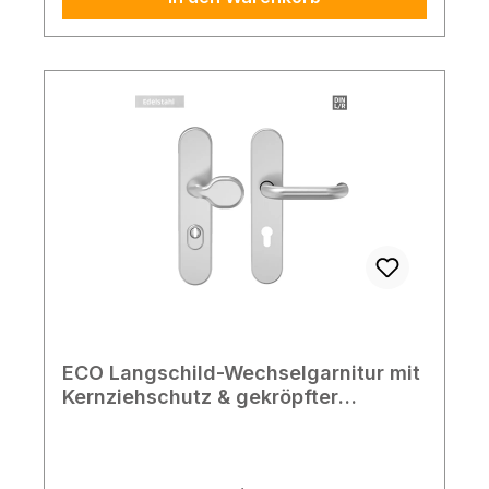
Hinweis: Die Lieferung von
Zubehörpaketen für weitere
Türblattstärken ist auf Anfrage möglich.
Kontaktieren Sie uns bitte, wir helfen Ihnen
gerne weiter! Lieferumfang 1x
Wechselgarnitur 1x Befestigungsmaterial
ECO Langschild-Wechselgarnitur mit
Kernziehschutz & gekröpfter
Griffplatte, 10/92, Edelstahl