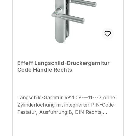
Effeff Langschild-Drückergarnitur
Code Handle Rechts
Langschild-Garnitur 492L08---11---7 ohne
Zylinderlochung mit integrierter PIN-Code-
Tastatur, Ausführung B, DIN Rechts,
geeignet für Innentüren mit einer
Türblattdicke von 35-80 mm. Technische
Daten kompatibel mit 35-80 mm starken