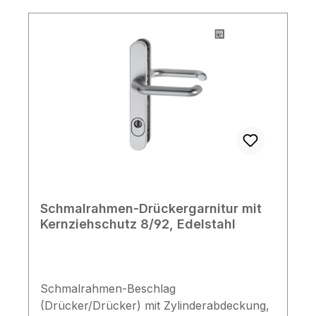
Zubehörpaketen für weitere
Türblattstärken ist auf Anfrage möglich.
Kontaktieren Sie uns bitte, wir helfen Ihnen
gerne weiter! Lieferumfang 1x
Wechselgarnitur 1x Befestigungsmaterial
Schmalrahmen-Drückergarnitur mit
Kernziehschutz 8/92, Edelstahl
Schmalrahmen-Beschlag
(Drücker/Drücker) mit Zylinderabdeckung,