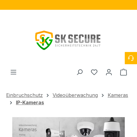
Zum Hauptinhalt springen
Du hast 0 Produ
Ware
Einbruchschutz
Videoüberwachung
Kameras
IP-Kameras
Bildergalerie überspringen