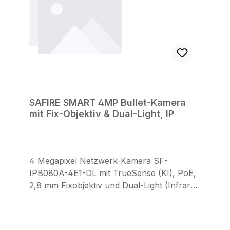
SAFIRE SMART 4MP Bullet-Kamera
mit Fix-Objektiv & Dual-Light, IP
4 Megapixel Netzwerk-Kamera SF-
IPB080A-4E1-DL mit TrueSense (KI), PoE,
2,8 mm Fixobjektiv und Dual-Light (Infrarot
& Weißlicht), Reichweite bis zu 30 m.
Produktbeschreibung Die IP Bullet-Kamera
SF-IPB080A-4E1-DL mit PoE und einem