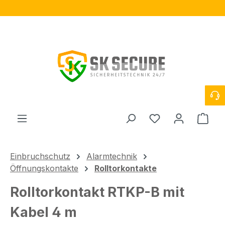
Zum Hauptinhalt springen
Du hast 0 Produ
Ware
Einbruchschutz
Alarmtechnik
Öffnungskontakte
Rolltorkontakte
Rolltorkontakt RTKP-B mit
Kabel 4 m