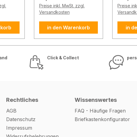
on.
Material: Stahl
Edelstahl V2A
zgl.
Preise inkl. MwSt. zzgl.
Preise ink
ibung
vorgerichtet für
IP64 geeignet zur
Versandkosten
Versandk
Select
Profilhalbzylinder 30/10
Außena
URD
& Reed-Kontakt 1
vorgeric
nkorb
in den Warenkorb
in d
die
Regenschutzdach für
Profilha
 die
Halbzylinder 1
Abmess
ahrung
Schlüsselhaken 1 Depot
125 x 7
nungs-
für Karten und Ausweise
Lieferumf
sand
Click & Collect
pers
lüsseln.
Farbe: schwarz lackiert
Schlüsse
fe
Abmessungen (HxBxT):
Kompatib
ewählten
138 x 70 x 48 mm
Unterp
Lieferumfang 1x
(TR801-
ugang
Schlüsseltresor
Rechtliches
Wissenswertes
elliger
AGB
FAQ - Häufige Fragen
on mit
glichen
Datenschutz
Briefkastenkonfigurator
Impressum
Widerrufsbelehrungen