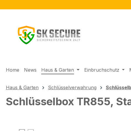
m Hauptinhalt springen
Zur Suche springen
Zur Hauptnavigation springen
Home
News
Haus & Garten
Einbruchschutz
Haus & Garten
Schlüsselverwahrung
Schlüssel
Schlüsselbox TR855, St
Bildergalerie überspringen