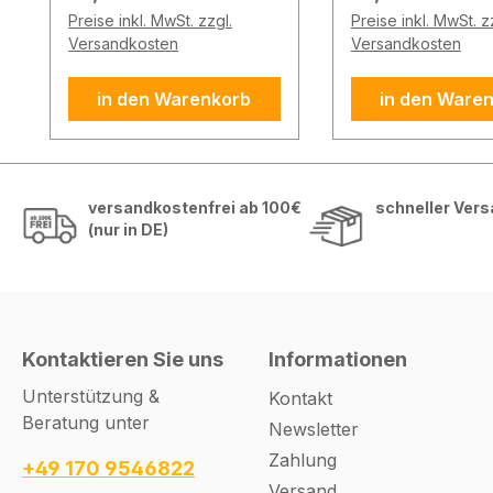
Zahlenkombination.
Zahlenkombinati
Preise inkl. MwSt. zzgl.
Preise inkl. MwSt. z
Produktbeschreibung
Produktbeschre
Versandkosten
Versandkosten
Die Master Lock Select
Die Master Lock 
Access® 5401EURD
Access® 5403E
in den Warenkorb
in den Ware
Schlüsselbox ist die
Schlüsselbox ist 
ideale Lösung für die
ideale Lösung für
sichere Aufbewahrung
sichere Aufbew
von Haus-, Wohnungs-
von Haus-, Woh
versandkostenfrei ab 100€
schneller Ver
oder Garagenschlüsseln.
oder Garagensch
(nur in DE)
Der Schlüsselsafe
Der Schlüsselsa
ermöglicht ausgewählten
ermöglicht ausg
Personen einen
Personen einen
komfortablen Zugang
komfortablen Z
per individuell
per individuell
Kontaktieren Sie uns
Informationen
einstellbarer 4-stelliger
einstellbarer 4-st
Unterstützung &
Kontakt
Zahlenkombination mit
Zahlenkombinati
Beratung unter
bis zu 10.000 möglichen
bis zu 10.000 mö
Newsletter
Codes. Im Innenfach
Codes. Im Innenfach
Zahlung
+49 170 9546822
finden mehrere
finden mehrere
Versand