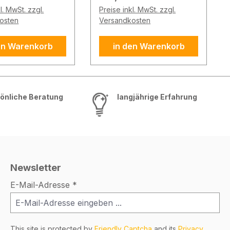
 Schutzart:
2 Schlüsselhaken
l. MwSt. zzgl.
Preise inkl. MwSt. zzgl.
Abmessungen (HxBxT):
osten
Versandkosten
nwendung
110 x 80 x 55 mm
htet für
Lieferumfang 1x
en Warenkorb
in den Warenkorb
lbzylinder 30/10
Schlüsseltresor 1x
ungen (HxBxT):
Befestigungsschraube
5 x 75 mm
HZ
ang 1x
önliche Beratung
langjährige Erfahrung
ltresor
ilität
utzrahmen
R)
Newsletter
E-Mail-Adresse
*
This site is protected by
Friendly Captcha
and its
Privacy