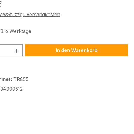
eis:
€
. MwSt. zzgl. Versandkosten
t 3-6 Werktage
 Anzahl: Gib den gewünschten Wert ein 
In den Warenkorb
mmer:
TR855
34000512