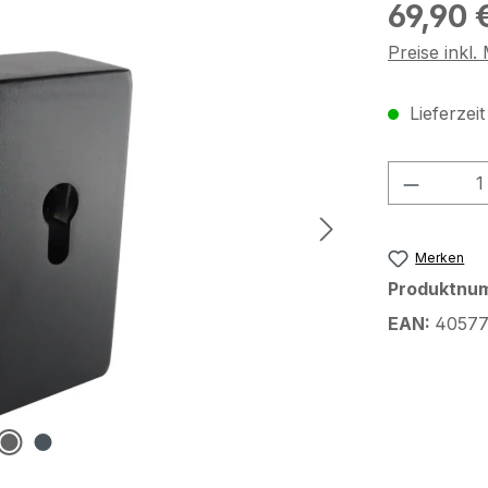
Regulärer Pr
69,90 
Preise inkl
Lieferzei
Produkt
Merken
Produktnu
EAN:
40577