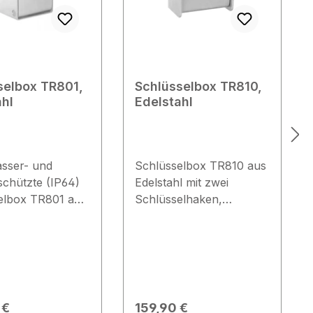
selbox TR801,
Schlüsselbox TR810,
ahl
Edelstahl
asser- und
Schlüsselbox TR810 aus
schützte (IP64)
Edelstahl mit zwei
elbox TR801 aus
Schlüsselhaken,
l, vorgerichtet
vorgerichtet für
zylinder.
Halbzylinder. Technische
e Daten Auf-
Daten Aufputzmontage
terputzmontage
Material: Edelstahl
tionalem UP-
vorgerichtet für
al:
Profilhalbzylinder 30/10
er Preis:
Regulärer Preis:
 €
159,90 €