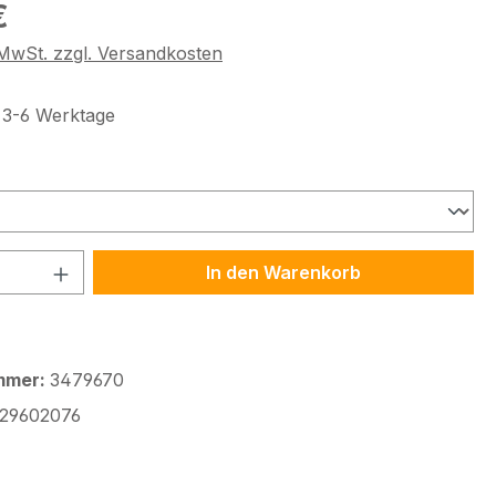
eis:
€
. MwSt. zzgl. Versandkosten
t 3-6 Werktage
uswählen
 Anzahl: Gib den gewünschten Wert ein 
In den Warenkorb
mmer:
3479670
29602076