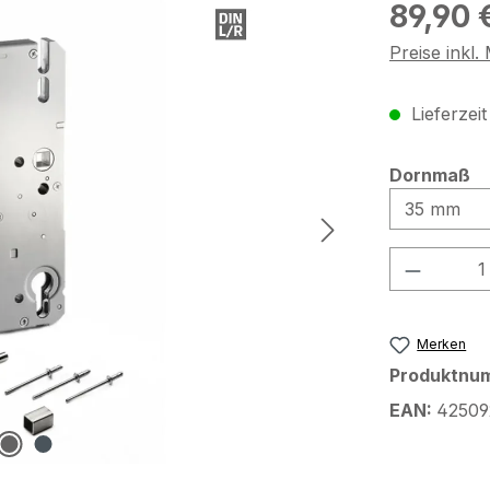
Regulärer Pr
89,90 
Preise inkl
Lieferzei
a
Dornmaß
Produkt
Merken
Produktnu
EAN:
42509