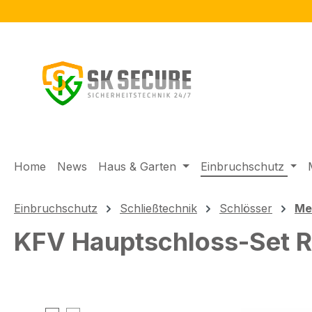
m Hauptinhalt springen
Zur Suche springen
Zur Hauptnavigation springen
Home
News
Haus & Garten
Einbruchschutz
Einbruchschutz
Schließtechnik
Schlösser
Me
KFV Hauptschloss-Set R
Bildergalerie überspringen