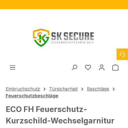
Zum Hauptinhalt springen
Du hast 0 Produ
Ware
Einbruchschutz
Türsicherheit
Beschläge
Feuerschutzbeschläge
ECO FH Feuerschutz-
Kurzschild-Wechselgarnitur