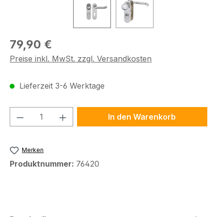
Regulärer Preis:
79,90 €
Preise inkl. MwSt. zzgl. Versandkosten
Lieferzeit 3-6 Werktage
Produkt Anzahl: Gib den gewünschten We
In den Warenkorb
Merken
Produktnummer:
76420