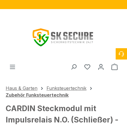
Zum Hauptinhalt springen
Du hast 0 Produ
Ware
Haus & Garten
Funksteuertechnik
Zubehör Funksteuertechnik
CARDIN Steckmodul mit
Impulsrelais N.O. (Schließer) -