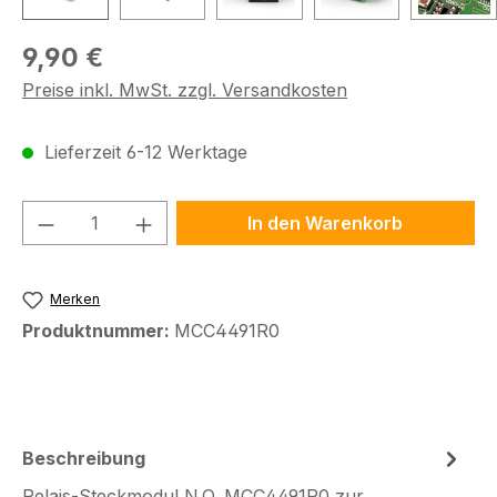
Regulärer Preis:
9,90 €
Preise inkl. MwSt. zzgl. Versandkosten
Lieferzeit 6-12 Werktage
Produkt Anzahl: Gib den gewünschten We
In den Warenkorb
Merken
Produktnummer:
MCC4491R0
Beschreibung
Relais-Steckmodul N.O. MCC4491R0 zur