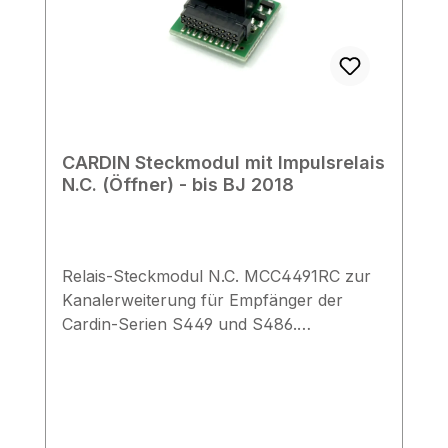
CARDIN Steckmodul mit Impulsrelais
N.C. (Öffner) - bis BJ 2018
Relais-Steckmodul N.C. MCC4491RC zur
Kanalerweiterung für Empfänger der
Cardin-Serien S449 und S486.
Produktbeschreibung Das Steckmodul
MCC4491RC mit einem Einschaltglied-
Kontakt N.C. (Normally Closed) dient der
Erweiterung der Kanäle eines
Funkempfängers der Serien S449 und