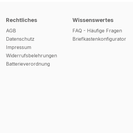
Türen
ert
 Die
Rechtliches
Wissenswertes
AGB
FAQ - Häufige Fragen
lenken
st
Datenschutz
Briefkastenkonfigurator
Impressum
ehung
Widerrufsbelehrungen
ch zu
Batterieverordnung
 Drehung
über
tion
llungen
ichen
s
öhen.
n