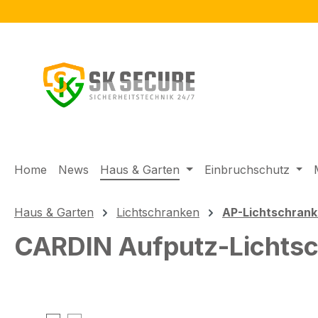
m Hauptinhalt springen
Zur Suche springen
Zur Hauptnavigation springen
Home
News
Haus & Garten
Einbruchschutz
Haus & Garten
Lichtschranken
AP-Lichtschran
CARDIN Aufputz-Lichts
Bildergalerie überspringen