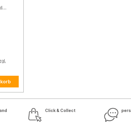
d
n (IP55)
use zur
mit
tik und
reich
ibung
zgl.
ektor
tehend
r und
nkorb
 stellt
em zum
sand
Click & Collect
pers
er
en