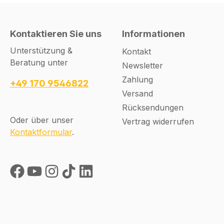
ferngesteuerte Türen
ferngesteuerte 
oder Tore installiert
oder Tore installi
werden sollen, dar. Die
werden sollen, dar.
Kontaktieren Sie uns
Informationen
auf
auf
Unterstützung &
Kontakt
Selbstblockiergelenken
Selbstblockierge
Beratung unter
montierte Optik ist
montierte Optik i
Newsletter
sowohl zu einer
sowohl zu einer
Zahlung
+49 170 9546822
horizontalen Drehung
horizontalen Dr
Versand
von ± 90° als auch zu
von ± 90° als au
Rücksendungen
einer vertikalen Drehung
einer vertikalen
Oder über unser
Vertrag widerrufen
von ± 30° gegenüber
von ± 30° gegen
Kontaktformular
.
der Standardposition
der Standardposi
fähig. Die Einstellungen
fähig. Die Einste
der Optik ermöglichen
der Optik ermögl
Installationen des
Installationen de
Senders und
Senders und
Empfängers auf
Empfängers auf
verschiedenen Höhen.
verschiedenen H
Drei hintereinander
Technische Date