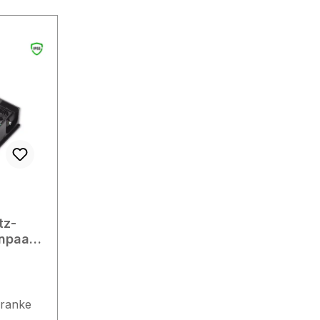
tz-
npaar
hranke