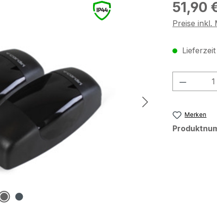
Regulärer Pr
51,90 
Preise inkl
Lieferzei
Produkt
Merken
Produktnu