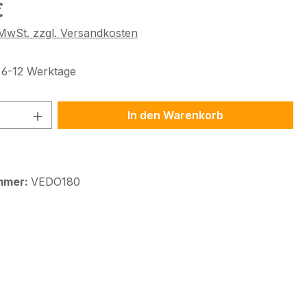
eis:
€
. MwSt. zzgl. Versandkosten
t 6-12 Werktage
 Anzahl: Gib den gewünschten Wert ein 
In den Warenkorb
mmer:
VEDO180