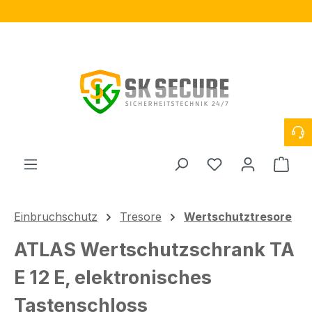
Zum Hauptinhalt springen
Du hast 0 Produ
Ware
Einbruchschutz
Tresore
Wertschutztresore
ATLAS Wertschutzschrank TA
E 12 E, elektronisches
Tastenschloss