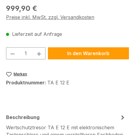
Regulärer Preis:
999,90 €
Preise inkl. MwSt. zzgl. Versandkosten
Lieferzeit auf Anfrage
Produkt Anzahl: Gib den gewünschten We
In den Warenkorb
Merken
Produktnummer:
TA E 12 E
Beschreibung
Wertschutztresor TA E 12 E mit elektronischem
Tastenschloss und einem verstellbaren Fachboden,