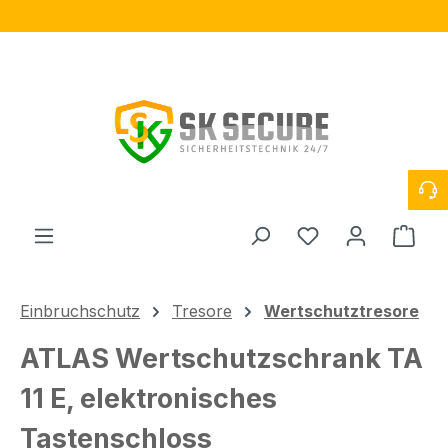
Zum Hauptinhalt springen
Du hast 0 Produ
Ware
Einbruchschutz
Tresore
Wertschutztresore
ATLAS Wertschutzschrank TA
11 E, elektronisches
Tastenschloss