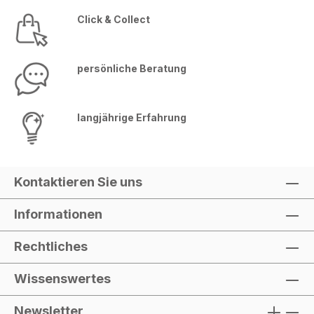
Schlossklasse A gemäß EN 1300 Hinweis:
Click & Collect
Zur Abstimmung des Lieferzeitraums und
der örtlichen Gegebenheiten ist die
Angabe Ihrer Telefonnummer zwingend
persönliche Beratung
erforderlich. Eine Spedition liefert den
Sicherheitsschrank innerhalb
Deutschlands (Inseln ausgenommen)
langjährige Erfahrung
»Frei Bordsteinkante«. Wünschen Sie
einen Transport »Frei Verwendungsstelle«
und/oder eine fachgerechte
Bodenverankerung? Kontaktieren Sie uns
Kontaktieren Sie uns
bitte, wir helfen Ihnen gerne weiter!
Lieferumfang 1x Wertschutzschrank TA 11
Informationen
T2 1x Doppelbartschloss 2x
Doppelbartschlüssel 1x Regalboden 1x
Rechtliches
Befestigungsmaterial 1x
Gebrauchsanweisung
Wissenswertes
Newsletter