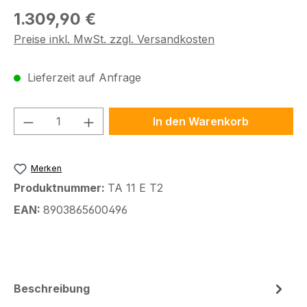
Regulärer Preis:
1.309,90 €
Preise inkl. MwSt. zzgl. Versandkosten
Lieferzeit auf Anfrage
Produkt Anzahl: Gib den gewünschten We
In den Warenkorb
Merken
Produktnummer:
TA 11 E T2
EAN:
8903865600496
Beschreibung